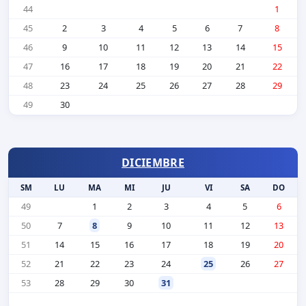
44
1
45
2
3
4
5
6
7
8
46
9
10
11
12
13
14
15
47
16
17
18
19
20
21
22
48
23
24
25
26
27
28
29
49
30
DICIEMBRE
SM
LU
MA
MI
JU
VI
SA
DO
49
1
2
3
4
5
6
50
7
8
9
10
11
12
13
51
14
15
16
17
18
19
20
52
21
22
23
24
25
26
27
53
28
29
30
31