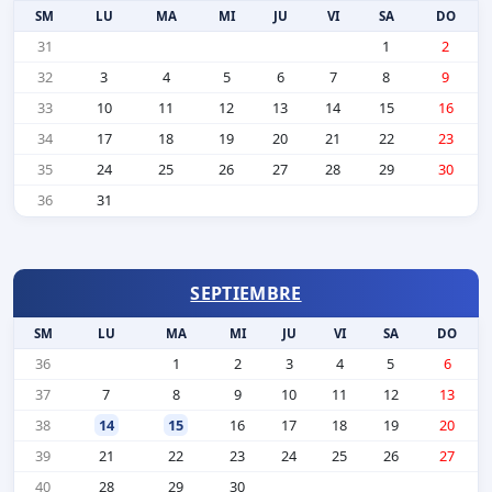
SM
LU
MA
MI
JU
VI
SA
DO
31
1
2
32
3
4
5
6
7
8
9
33
10
11
12
13
14
15
16
34
17
18
19
20
21
22
23
35
24
25
26
27
28
29
30
36
31
SEPTIEMBRE
SM
LU
MA
MI
JU
VI
SA
DO
36
1
2
3
4
5
6
37
7
8
9
10
11
12
13
38
14
15
16
17
18
19
20
39
21
22
23
24
25
26
27
40
28
29
30