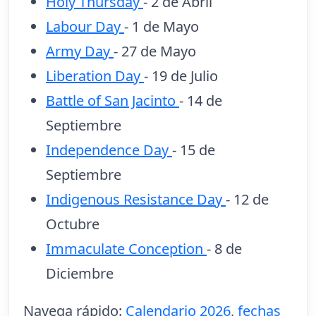
Holy Thursday
- 2 de Abril
Labour Day
- 1 de Mayo
Army Day
- 27 de Mayo
Liberation Day
- 19 de Julio
Battle of San Jacinto
- 14 de
Septiembre
Independence Day
- 15 de
Septiembre
Indigenous Resistance Day
- 12 de
Octubre
Immaculate Conception
- 8 de
Diciembre
Navega rápido:
Calendario 2026
,
fechas