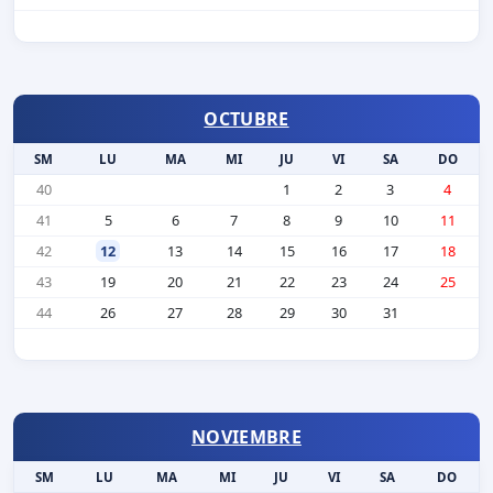
OCTUBRE
SM
LU
MA
MI
JU
VI
SA
DO
40
1
2
3
4
41
5
6
7
8
9
10
11
42
12
13
14
15
16
17
18
43
19
20
21
22
23
24
25
44
26
27
28
29
30
31
NOVIEMBRE
SM
LU
MA
MI
JU
VI
SA
DO