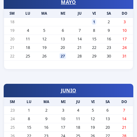
MAYO
SM
LU
MA
MI
JU
VI
SA
DO
18
1
2
3
19
4
5
6
7
8
9
10
20
11
12
13
14
15
16
17
21
18
19
20
21
22
23
24
22
25
26
27
28
29
30
31
JUNIO
SM
LU
MA
MI
JU
VI
SA
DO
23
1
2
3
4
5
6
7
24
8
9
10
11
12
13
14
25
15
16
17
18
19
20
21
26
22
23
24
25
26
27
28