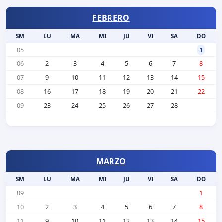
FEBRERO
SM
LU
MA
MI
JU
VI
SA
DO
05
1
06
2
3
4
5
6
7
8
07
9
10
11
12
13
14
15
08
16
17
18
19
20
21
22
09
23
24
25
26
27
28
MARZO
SM
LU
MA
MI
JU
VI
SA
DO
09
1
10
2
3
4
5
6
7
8
11
9
10
11
12
13
14
15