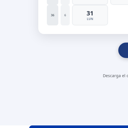
31
36
6
LUN
Descarga el c