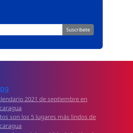
Suscribete
log
lendario 2021 de septiembre en
caragua
tos son los 5 lugares más lindos de
caragua