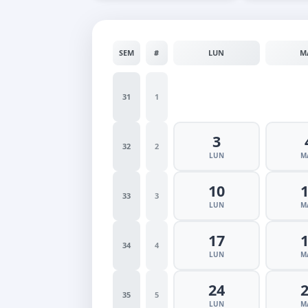
SEM
#
LUN
M
31
1
3
32
2
LUN
M
10
33
3
LUN
M
17
34
4
LUN
M
24
35
5
LUN
M