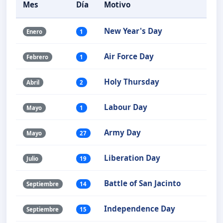
Mes
Día
Motivo
New Year's Day
Enero
1
Air Force Day
Febrero
1
Holy Thursday
Abril
2
Labour Day
Mayo
1
Army Day
Mayo
27
Liberation Day
Julio
19
Battle of San Jacinto
Septiembre
14
Independence Day
Septiembre
15