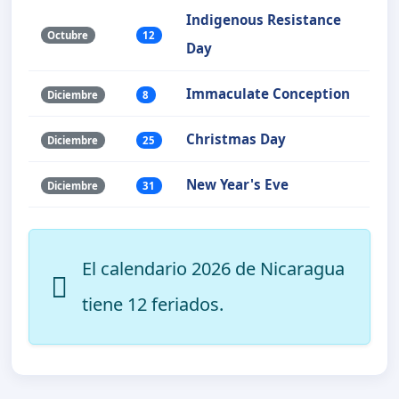
Indigenous Resistance
Octubre
12
Day
Immaculate Conception
Diciembre
8
Christmas Day
Diciembre
25
New Year's Eve
Diciembre
31
El calendario 2026 de Nicaragua
tiene
12 feriados
.