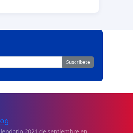
Suscribete
log
lendario 2021 de septiembre en