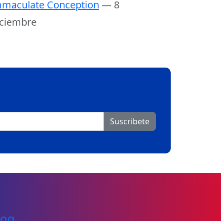
maculate Conception
— 8
ciembre
Suscribete
log