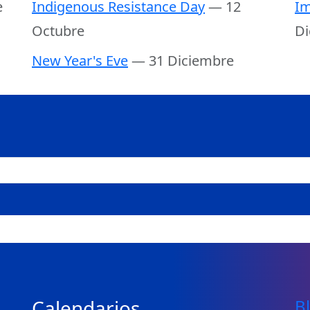
e
Indigenous Resistance Day
— 12
Im
Octubre
Di
New Year's Eve
— 31 Diciembre
Calendarios
B