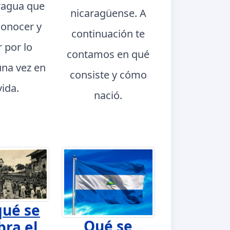
ragua que
nicaragüense. A
conocer y
continuación te
r por lo
contamos en qué
na vez en
consiste y cómo
vida.
nació.
qué se
Qué se
bra el