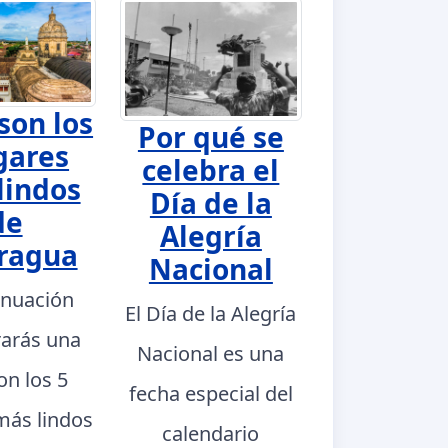
son los
Por qué se
gares
celebra el
lindos
Día de la
de
Alegría
ragua
Nacional
inuación
El Día de la Alegría
rarás una
Nacional es una
con los 5
fecha especial del
más lindos
calendario