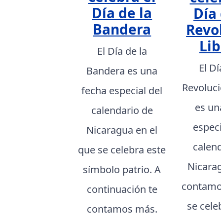
Día de la
Día 
Bandera
Revo
Lib
El Día de la
El Dí
Bandera es una
Revoluci
fecha especial del
es un
calendario de
especi
Nicaragua en el
calen
que se celebra este
Nicarag
símbolo patrio. A
contamo
continuación te
se cele
contamos más.