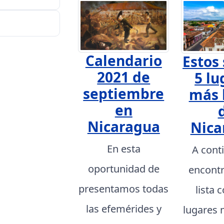
Calendario
Estos 
2021 de
5 lu
septiembre
más 
en
Nicaragua
Nica
En esta
A cont
oportunidad de
encont
presentamos todas
lista 
las efemérides y
lugares 