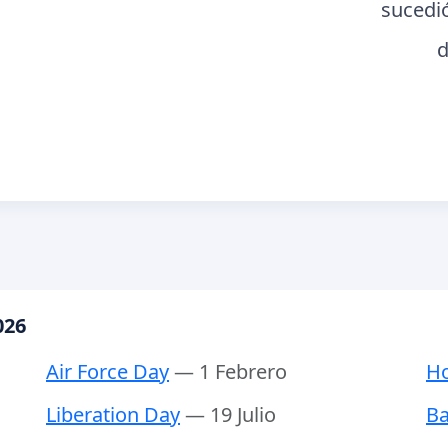
sucedi
d
026
Air Force Day
— 1 Febrero
Ho
Liberation Day
— 19 Julio
Ba