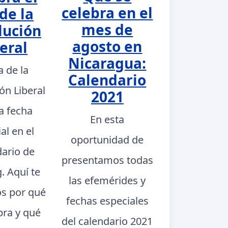
celebra en el
de la
mes de
lución
agosto en
eral
Nicaragua:
a de la
Calendario
ón Liberal
2021
a fecha
En esta
al en el
oportunidad de
dario de
presentamos todas
. Aquí te
las efemérides y
s por qué
fechas especiales
bra y qué
del calendario 2021