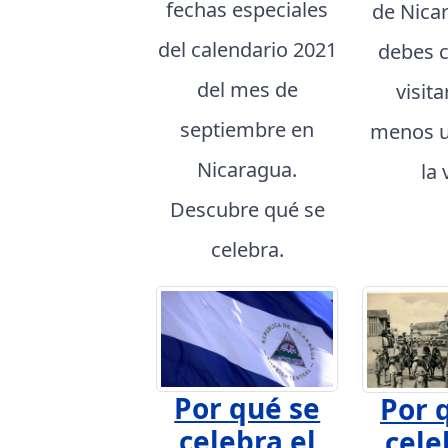
fechas especiales
de Nica
del calendario 2021
debes 
del mes de
visita
septiembre en
menos u
Nicaragua.
la 
Descubre qué se
celebra.
Por qué se
Por 
celebra el
cele