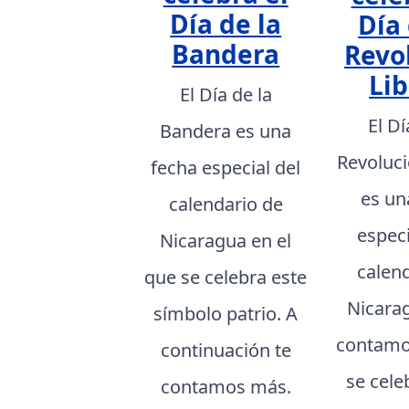
Día de la
Día 
Bandera
Revo
Lib
El Día de la
El Dí
Bandera es una
Revoluci
fecha especial del
es un
calendario de
especi
Nicaragua en el
calen
que se celebra este
Nicarag
símbolo patrio. A
contamo
continuación te
se cele
contamos más.