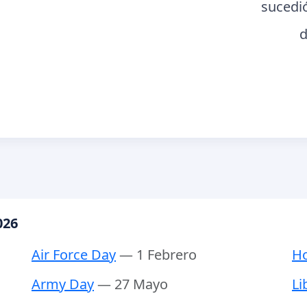
sucedi
d
026
Air Force Day
— 1 Febrero
Ho
Army Day
— 27 Mayo
Li