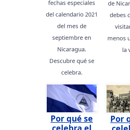
fechas especiales
de Nica
del calendario 2021
debes 
del mes de
visita
septiembre en
menos u
Nicaragua.
la 
Descubre qué se
celebra.
Por qué se
Por 
celebra el
cele