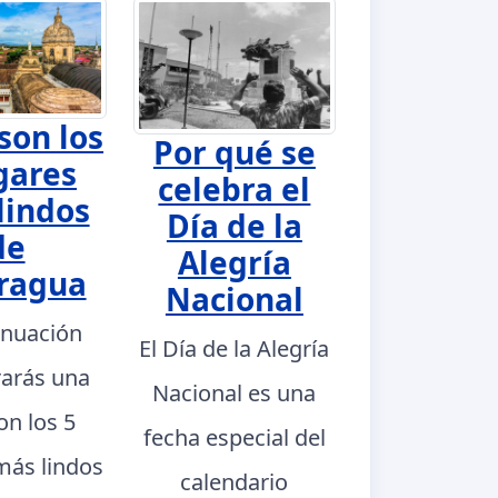
son los
Por qué se
gares
celebra el
lindos
Día de la
de
Alegría
ragua
Nacional
inuación
El Día de la Alegría
rarás una
Nacional es una
con los 5
fecha especial del
más lindos
calendario