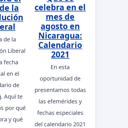
celebra en el
de la
mes de
lución
agosto en
eral
Nicaragua:
a de la
Calendario
ón Liberal
2021
a fecha
En esta
al en el
oportunidad de
dario de
presentamos todas
. Aquí te
las efemérides y
s por qué
fechas especiales
bra y qué
del calendario 2021