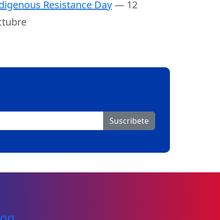
digenous Resistance Day
— 12
tubre
Suscribete
log