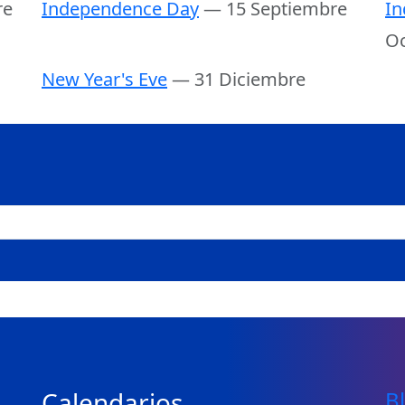
re
Independence Day
— 15 Septiembre
In
Oc
New Year's Eve
— 31 Diciembre
Calendarios
B