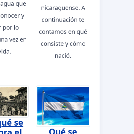
ragua que
nicaragüense. A
conocer y
continuación te
r por lo
contamos en qué
na vez en
consiste y cómo
vida.
nació.
qué se
Qué se
bra el