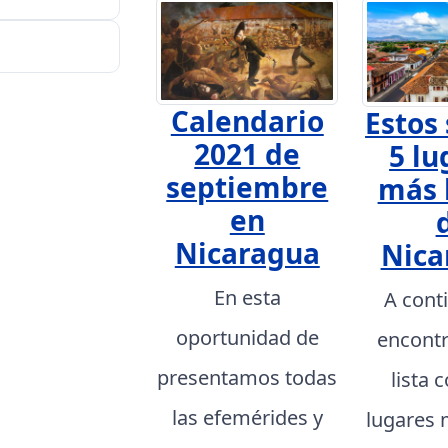
Calendario
Estos 
2021 de
5 lu
septiembre
más 
en
Nicaragua
Nica
En esta
A cont
oportunidad de
encont
presentamos todas
lista 
las efemérides y
lugares 