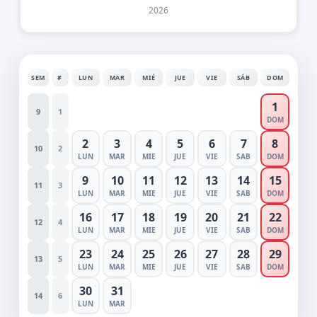
2026
SEM
#
LUN
MAR
MIÉ
JUE
VIE
SÁB
DOM
1
9
1
DOM
2
3
4
5
6
7
8
10
2
LUN
MAR
MIE
JUE
VIE
SAB
DOM
9
10
11
12
13
14
15
11
3
LUN
MAR
MIE
JUE
VIE
SAB
DOM
16
17
18
19
20
21
22
12
4
LUN
MAR
MIE
JUE
VIE
SAB
DOM
23
24
25
26
27
28
29
13
5
LUN
MAR
MIE
JUE
VIE
SAB
DOM
30
31
14
6
LUN
MAR