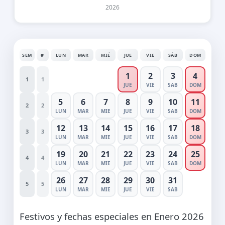
2026
SEM
#
LUN
MAR
MIÉ
JUE
VIE
SÁB
DOM
1
2
3
4
1
1
JUE
VIE
SAB
DOM
5
6
7
8
9
10
11
2
2
LUN
MAR
MIE
JUE
VIE
SAB
DOM
12
13
14
15
16
17
18
3
3
LUN
MAR
MIE
JUE
VIE
SAB
DOM
19
20
21
22
23
24
25
4
4
LUN
MAR
MIE
JUE
VIE
SAB
DOM
26
27
28
29
30
31
5
5
LUN
MAR
MIE
JUE
VIE
SAB
Festivos y fechas especiales en Enero 2026