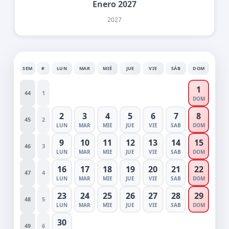
Enero 2027
2027
SEM
#
LUN
MAR
MIÉ
JUE
VIE
SÁB
DOM
1
44
1
DOM
2
3
4
5
6
7
8
45
2
LUN
MAR
MIE
JUE
VIE
SAB
DOM
9
10
11
12
13
14
15
46
3
LUN
MAR
MIE
JUE
VIE
SAB
DOM
16
17
18
19
20
21
22
47
4
LUN
MAR
MIE
JUE
VIE
SAB
DOM
23
24
25
26
27
28
29
48
5
LUN
MAR
MIE
JUE
VIE
SAB
DOM
30
49
6