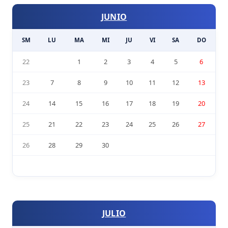
JUNIO
SM
LU
MA
MI
JU
VI
SA
DO
22
1
2
3
4
5
6
23
7
8
9
10
11
12
13
24
14
15
16
17
18
19
20
25
21
22
23
24
25
26
27
26
28
29
30
JULIO