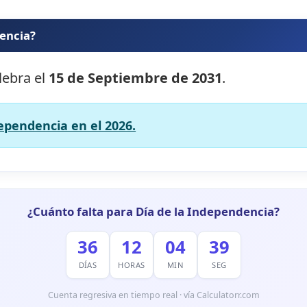
dencia?
lebra el
15 de Septiembre de 2031
.
dependencia en el 2026.
¿Cuánto falta para Día de la Independencia?
36
12
04
37
DÍAS
HORAS
MIN
SEG
Cuenta regresiva en tiempo real · vía Calculatorr.com