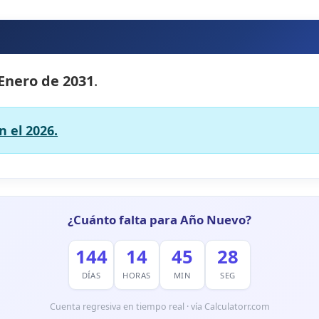
 Enero de 2031
.
 el 2026.
¿Cuánto falta para Año Nuevo?
144
14
45
27
DÍAS
HORAS
MIN
SEG
Cuenta regresiva en tiempo real · vía Calculatorr.com