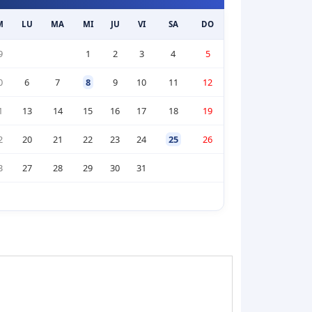
M
LU
MA
MI
JU
VI
SA
DO
9
1
2
3
4
5
0
6
7
8
9
10
11
12
1
13
14
15
16
17
18
19
2
20
21
22
23
24
25
26
3
27
28
29
30
31