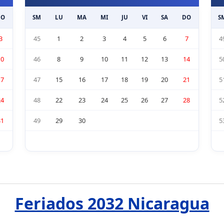
DO
SM
LU
MA
MI
JU
VI
SA
DO
S
3
45
1
2
3
4
5
6
7
4
10
46
8
9
10
11
12
13
14
5
17
47
15
16
17
18
19
20
21
5
24
48
22
23
24
25
26
27
28
5
31
49
29
30
5
Feriados 2032 Nicaragua