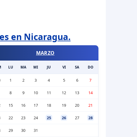
les en Nicaragua.
MARZO
M
LU
MA
MI
JU
VI
SA
DO
0
1
2
3
4
5
6
7
1
8
9
10
11
12
13
14
2
15
16
17
18
19
20
21
3
22
23
24
25
26
27
28
4
29
30
31