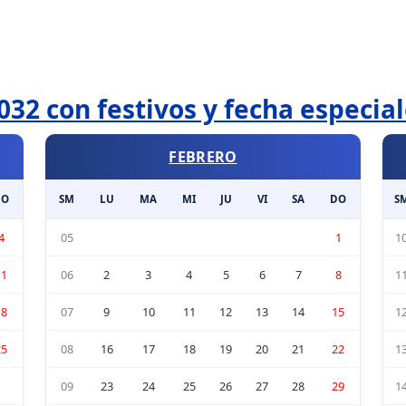
032 con festivos y fecha especia
FEBRERO
DO
SM
LU
MA
MI
JU
VI
SA
DO
S
4
05
1
1
11
06
2
3
4
5
6
7
8
1
18
07
9
10
11
12
13
14
15
1
25
08
16
17
18
19
20
21
22
1
09
23
24
25
26
27
28
29
1