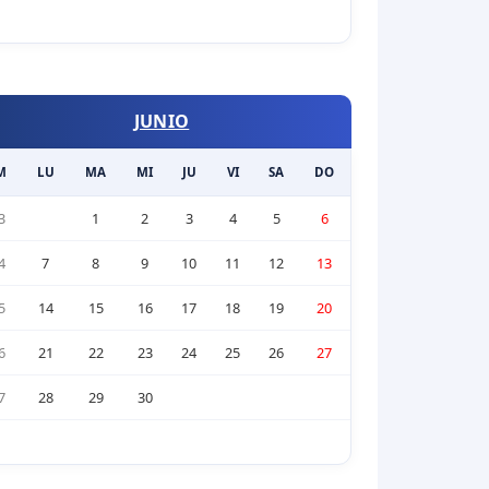
JUNIO
M
LU
MA
MI
JU
VI
SA
DO
3
1
2
3
4
5
6
4
7
8
9
10
11
12
13
5
14
15
16
17
18
19
20
6
21
22
23
24
25
26
27
7
28
29
30