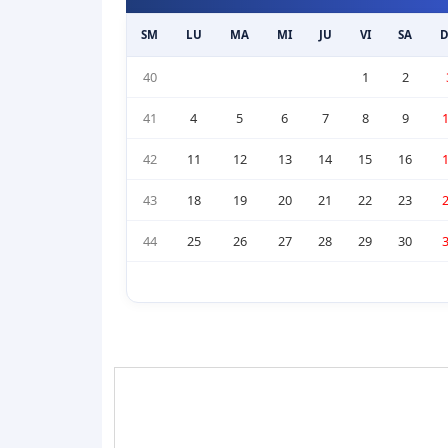
SM
LU
MA
MI
JU
VI
SA
40
1
2
41
4
5
6
7
8
9
42
11
12
13
14
15
16
43
18
19
20
21
22
23
44
25
26
27
28
29
30