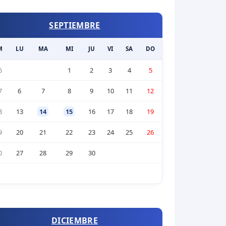
SEPTIEMBRE
M
LU
MA
MI
JU
VI
SA
DO
6
1
2
3
4
5
7
6
7
8
9
10
11
12
8
13
14
15
16
17
18
19
9
20
21
22
23
24
25
26
0
27
28
29
30
DICIEMBRE