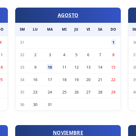
AGOSTO
DO
SM
LU
MA
MI
JU
VI
SA
DO
S
4
31
1
3
11
32
2
3
4
5
6
7
8
3
18
33
9
10
11
12
13
14
15
3
25
34
16
17
18
19
20
21
22
3
35
23
24
25
26
27
28
29
4
36
30
31
NOVIEMBRE