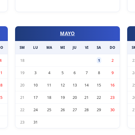
MAYO
DO
SM
LU
MA
MI
JU
VI
SA
DO
S
4
18
1
2
2
11
19
3
4
5
6
7
8
9
2
18
20
10
11
12
13
14
15
16
2
25
21
17
18
19
20
21
22
23
2
22
24
25
26
27
28
29
30
2
23
31