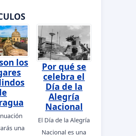
CULOS
son los
Por qué se
gares
celebra el
lindos
Día de la
de
Alegría
ragua
Nacional
inuación
El Día de la Alegría
rarás una
Nacional es una