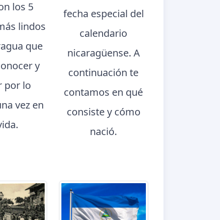
con los 5
fecha especial del
más lindos
calendario
ragua que
nicaragüense. A
conocer y
continuación te
r por lo
contamos en qué
na vez en
consiste y cómo
vida.
nació.