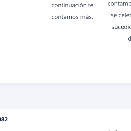
contamo
continuación te
se cele
contamos más.
sucedi
d
982