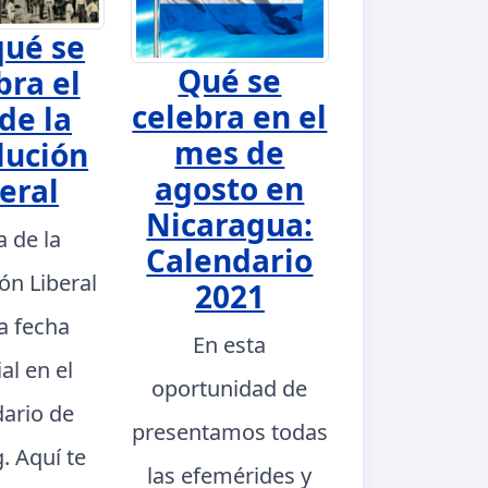
qué se
Qué se
bra el
celebra en el
de la
mes de
lución
agosto en
eral
Nicaragua:
a de la
Calendario
ón Liberal
2021
a fecha
En esta
al en el
oportunidad de
dario de
presentamos todas
. Aquí te
las efemérides y