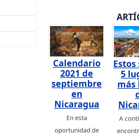
ARTÍ
Calendario
Estos 
2021 de
5 lu
septiembre
más 
en
Nicaragua
Nica
En esta
A cont
oportunidad de
encont