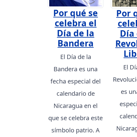
Por qué se
Por 
celebra el
cele
Día de la
Día 
Bandera
Revo
Lib
El Día de la
El Dí
Bandera es una
Revoluci
fecha especial del
es un
calendario de
especi
Nicaragua en el
calen
que se celebra este
Nicarag
símbolo patrio. A