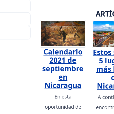
ARTÍ
Calendario
Estos 
2021 de
5 lu
septiembre
más 
en
Nicaragua
Nica
En esta
A cont
oportunidad de
encont