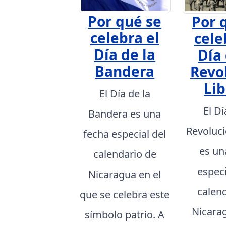
Por qué se
Por 
celebra el
cele
Día de la
Día 
Bandera
Revo
Lib
El Día de la
El Dí
Bandera es una
Revoluci
fecha especial del
es un
calendario de
especi
Nicaragua en el
calen
que se celebra este
Nicarag
símbolo patrio. A