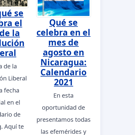
qué se
Qué se
bra el
celebra en el
de la
mes de
lución
agosto en
eral
Nicaragua:
a de la
Calendario
ón Liberal
2021
a fecha
En esta
al en el
oportunidad de
dario de
presentamos todas
. Aquí te
las efemérides y