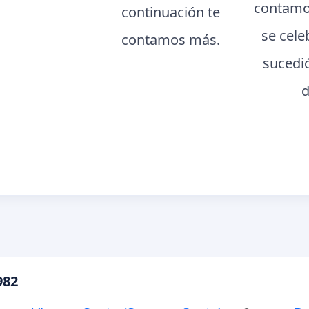
contamo
continuación te
se cele
contamos más.
sucedi
d
982