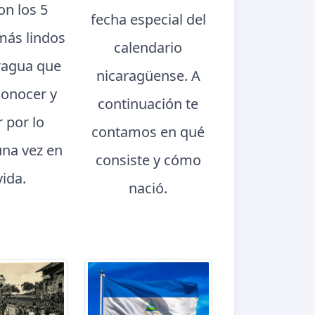
con los 5
fecha especial del
más lindos
calendario
ragua que
nicaragüense. A
conocer y
continuación te
r por lo
contamos en qué
na vez en
consiste y cómo
vida.
nació.