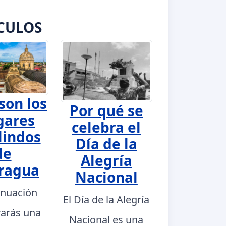
CULOS
son los
Por qué se
gares
celebra el
lindos
Día de la
de
Alegría
ragua
Nacional
inuación
El Día de la Alegría
rarás una
Nacional es una