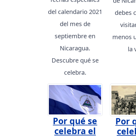
de Nica
del calendario 2021
debes 
del mes de
visita
septiembre en
menos u
Nicaragua.
la 
Descubre qué se
celebra.
Por qué se
Por 
celebra el
cele