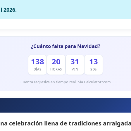
l 2026.
¿Cuánto falta para Navidad?
138
20
31
12
DÍAS
HORAS
MIN
SEG
Cuenta regresiva en tiempo real · vía Calculatorr.com
a celebración llena de tradiciones arraigadas