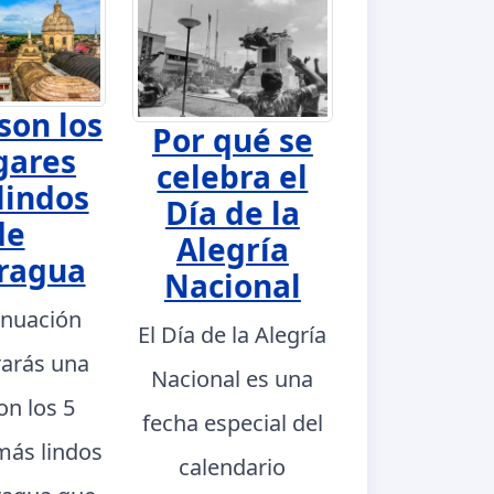
son los
Por qué se
gares
celebra el
lindos
Día de la
de
Alegría
ragua
Nacional
inuación
El Día de la Alegría
rarás una
Nacional es una
con los 5
fecha especial del
más lindos
calendario