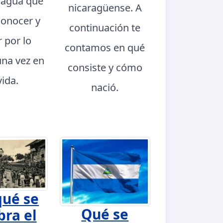
ragua que
nicaragüense. A
conocer y
continuación te
r por lo
contamos en qué
na vez en
consiste y cómo
vida.
nació.
qué se
Qué se
bra el