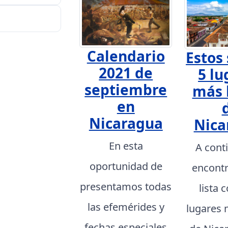
Calendario
Estos 
2021 de
5 lu
septiembre
más 
en
Nicaragua
Nica
En esta
A cont
oportunidad de
encont
presentamos todas
lista 
las efemérides y
lugares 
fechas especiales