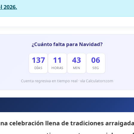
l 2026.
¿Cuánto falta para Navidad?
137
11
43
05
DÍAS
HORAS
MIN
SEG
Cuenta regresiva en tiempo real · vía Calculatorr.com
a celebración llena de tradiciones arraigadas