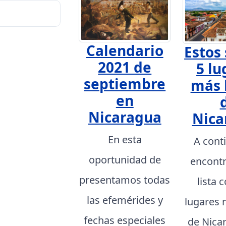
Calendario
Estos 
2021 de
5 lu
septiembre
más 
en
Nicaragua
Nica
En esta
A cont
oportunidad de
encont
presentamos todas
lista 
las efemérides y
lugares 
fechas especiales
de Nica