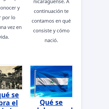
nicaragüense. A
conocer y
continuación te
r por lo
contamos en qué
na vez en
consiste y cómo
vida.
nació.
qué se
Qué se
bra el