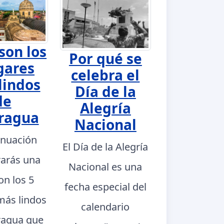
son los
Por qué se
gares
celebra el
lindos
Día de la
de
Alegría
ragua
Nacional
inuación
El Día de la Alegría
rarás una
Nacional es una
con los 5
fecha especial del
más lindos
calendario
ragua que