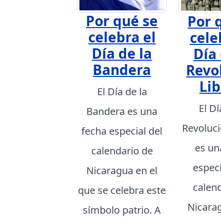
Por qué se
Por 
celebra el
cele
Día de la
Día 
Bandera
Revo
Lib
El Día de la
El Dí
Bandera es una
Revoluci
fecha especial del
es un
calendario de
especi
Nicaragua en el
calen
que se celebra este
Nicarag
símbolo patrio. A