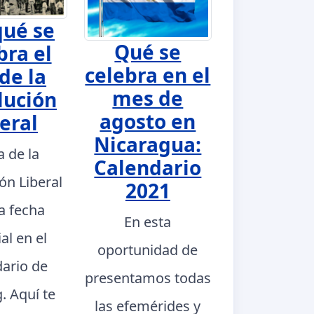
qué se
Qué se
bra el
celebra en el
de la
mes de
lución
agosto en
eral
Nicaragua:
a de la
Calendario
ón Liberal
2021
a fecha
En esta
al en el
oportunidad de
dario de
presentamos todas
. Aquí te
las efemérides y