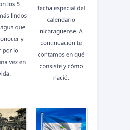
con los 5
fecha especial del
más lindos
calendario
ragua que
nicaragüense. A
conocer y
continuación te
r por lo
contamos en qué
na vez en
consiste y cómo
vida.
nació.