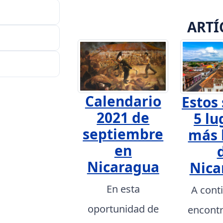
ARTÍ
Calendario
Estos 
2021 de
5 lu
septiembre
más 
en
Nicaragua
Nica
En esta
A cont
oportunidad de
encont