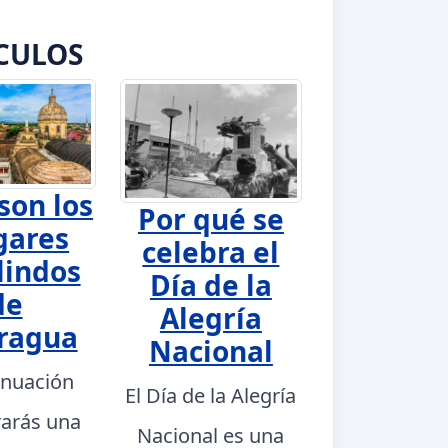
CULOS
son los
Por qué se
gares
celebra el
lindos
Día de la
de
Alegría
ragua
Nacional
inuación
El Día de la Alegría
rarás una
Nacional es una