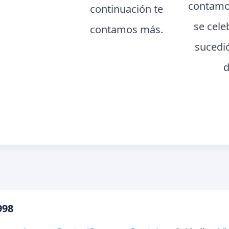
contamo
continuación te
se cele
contamos más.
sucedi
d
998