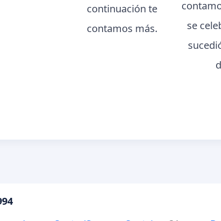
contamo
continuación te
se cele
contamos más.
sucedi
d
994