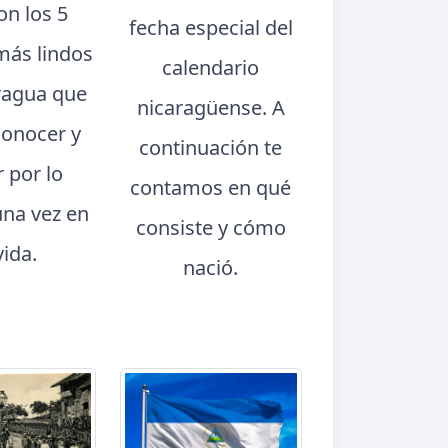
con los 5
fecha especial del
más lindos
calendario
ragua que
nicaragüense. A
conocer y
continuación te
r por lo
contamos en qué
na vez en
consiste y cómo
vida.
nació.