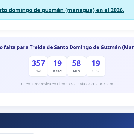
anto domingo de guzmán (managua) en el 2026.
o falta para Treida de Santo Domingo de Guzmán (Ma
357
19
58
18
DÍAS
HORAS
MIN
SEG
Cuenta regresiva en tiempo real · vía Calculatorr.com