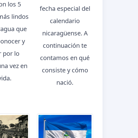
con los 5
fecha especial del
más lindos
calendario
ragua que
nicaragüense. A
conocer y
continuación te
r por lo
contamos en qué
na vez en
consiste y cómo
vida.
nació.