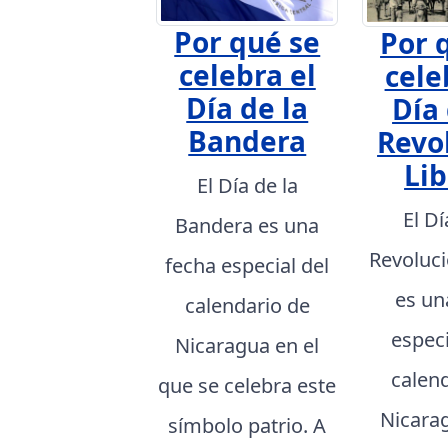
Por qué se
Por 
celebra el
cele
Día de la
Día 
Bandera
Revo
Lib
El Día de la
El Dí
Bandera es una
Revoluci
fecha especial del
es un
calendario de
especi
Nicaragua en el
calen
que se celebra este
Nicarag
símbolo patrio. A