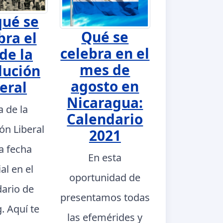
qué se
Qué se
bra el
celebra en el
de la
mes de
lución
agosto en
eral
Nicaragua:
a de la
Calendario
ón Liberal
2021
a fecha
En esta
al en el
oportunidad de
dario de
presentamos todas
. Aquí te
las efemérides y