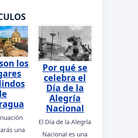
CULOS
son los
Por qué se
gares
celebra el
lindos
Día de la
de
Alegría
ragua
Nacional
inuación
El Día de la Alegría
rarás una
Nacional es una