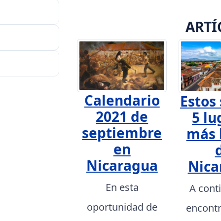
ARTÍ
Calendario
Estos 
2021 de
5 lu
septiembre
más 
en
Nicaragua
Nica
En esta
A cont
oportunidad de
encont