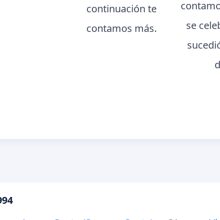
contamo
continuación te
se cele
contamos más.
sucedi
d
994