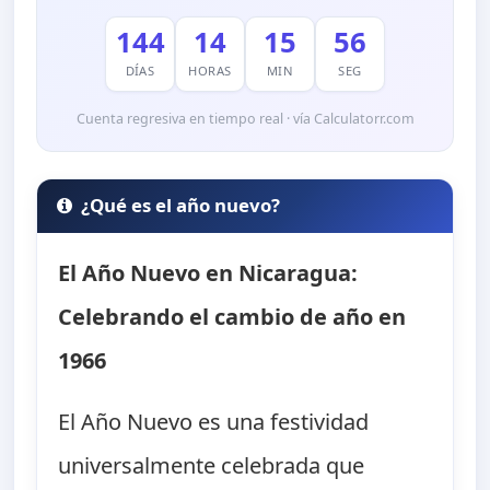
144
14
15
55
DÍAS
HORAS
MIN
SEG
Cuenta regresiva en tiempo real · vía Calculatorr.com
¿Qué es el año nuevo?
El Año Nuevo en Nicaragua:
Celebrando el cambio de año en
1966
El Año Nuevo es una festividad
universalmente celebrada que