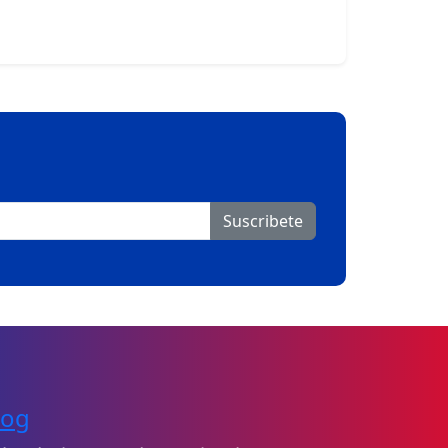
Suscribete
log