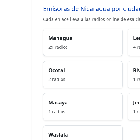
Emisoras de Nicaragua por ciuda
Cada enlace lleva a las radios online de esa c
Managua
Le
29 radios
4 r
Ocotal
Ri
2 radios
1 r
Masaya
Ji
1 radios
1 r
Waslala