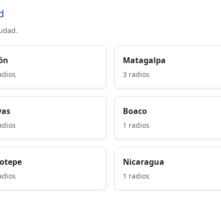
d
iudad.
ón
Matagalpa
adios
3 radios
vas
Boaco
adios
1 radios
notepe
Nicaragua
adios
1 radios