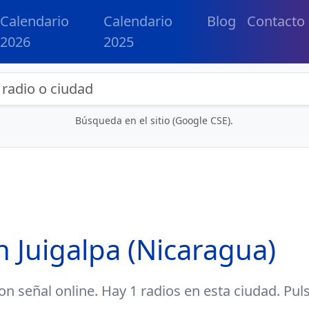
Calendario
Calendario
Blog
Contacto
2026
2025
eda de radios y contenidos
Búsqueda en el sitio (Google CSE).
n Juigalpa (Nicaragua)
on señal online. Hay 1 radios en esta ciudad. Pul