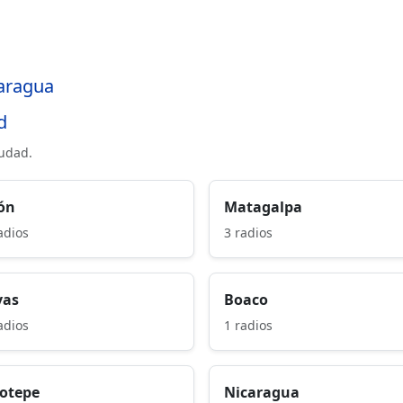
caragua
d
iudad.
ón
Matagalpa
adios
3 radios
vas
Boaco
adios
1 radios
notepe
Nicaragua