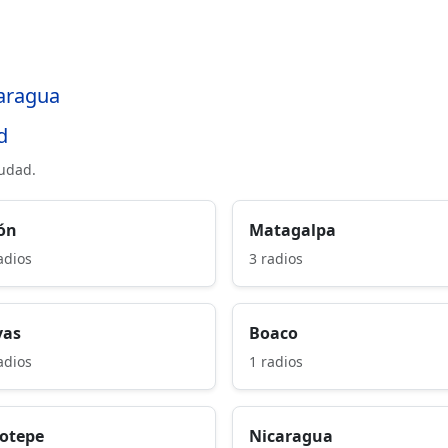
caragua
d
iudad.
ón
Matagalpa
adios
3 radios
vas
Boaco
adios
1 radios
notepe
Nicaragua