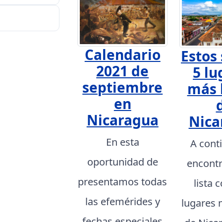
Calendario
Estos 
2021 de
5 lu
septiembre
más 
en
Nicaragua
Nica
En esta
A cont
oportunidad de
encont
presentamos todas
lista 
las efemérides y
lugares 
fechas especiales