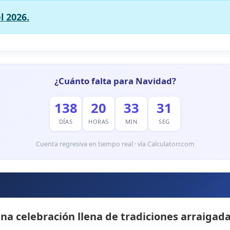
l 2026.
¿Cuánto falta para Navidad?
138
20
33
30
DÍAS
HORAS
MIN
SEG
Cuenta regresiva en tiempo real · vía Calculatorr.com
a celebración llena de tradiciones arraigadas