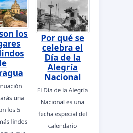
son los
Por qué se
gares
celebra el
lindos
Día de la
de
Alegría
ragua
Nacional
inuación
El Día de la Alegría
rarás una
Nacional es una
con los 5
fecha especial del
más lindos
calendario