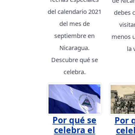
de Nica
del calendario 2021
debes 
del mes de
visita
septiembre en
menos u
Nicaragua.
la 
Descubre qué se
celebra.
Por qué se
Por 
celebra el
cele