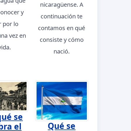
ragua que
nicaragüense. A
conocer y
continuación te
r por lo
contamos en qué
na vez en
consiste y cómo
vida.
nació.
qué se
Qué se
bra el