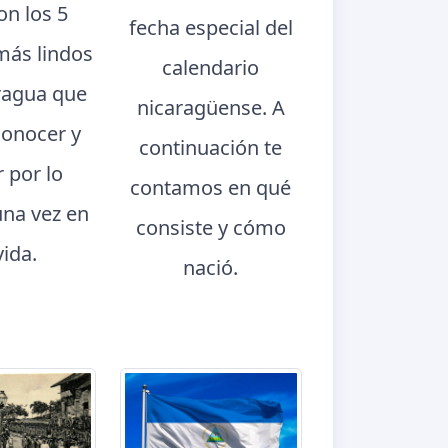
con los 5
fecha especial del
más lindos
calendario
ragua que
nicaragüense. A
conocer y
continuación te
r por lo
contamos en qué
na vez en
consiste y cómo
vida.
nació.