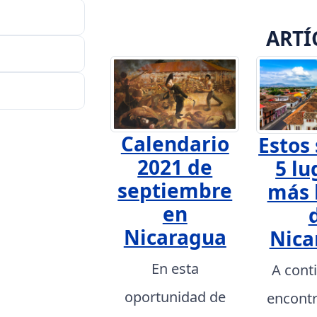
ARTÍ
Calendario
Estos 
2021 de
5 lu
septiembre
más 
en
Nicaragua
Nica
En esta
A cont
oportunidad de
encont