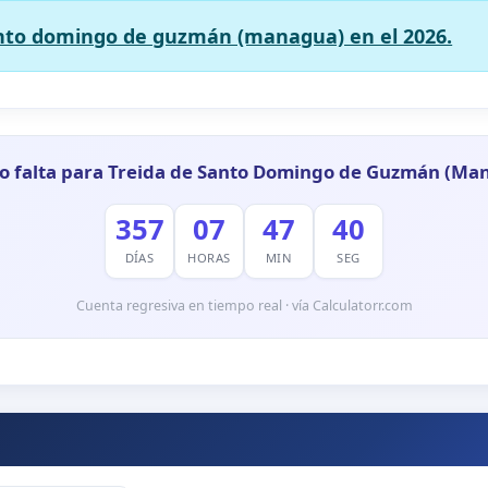
anto domingo de guzmán (managua) en el 2026.
o falta para Treida de Santo Domingo de Guzmán (Ma
357
07
47
39
DÍAS
HORAS
MIN
SEG
Cuenta regresiva en tiempo real · vía Calculatorr.com