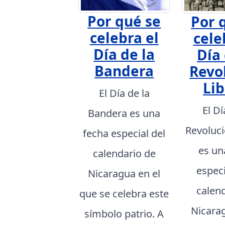
Por qué se
Por 
celebra el
cele
Día de la
Día 
Bandera
Revo
Lib
El Día de la
El Dí
Bandera es una
Revoluci
fecha especial del
es un
calendario de
especi
Nicaragua en el
calen
que se celebra este
Nicarag
símbolo patrio. A