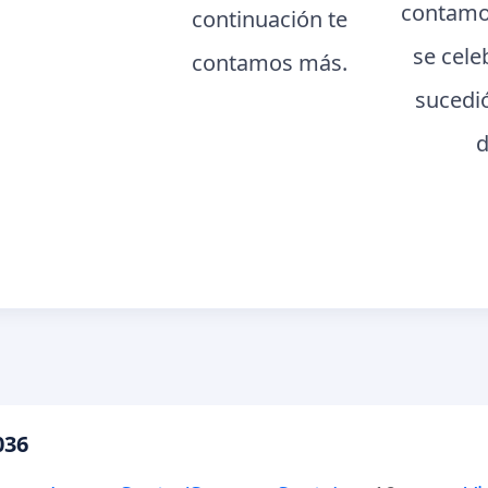
contamo
continuación te
se cele
contamos más.
sucedi
d
036