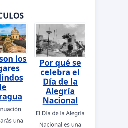
CULOS
son los
Por qué se
gares
celebra el
lindos
Día de la
de
Alegría
ragua
Nacional
inuación
El Día de la Alegría
rarás una
Nacional es una