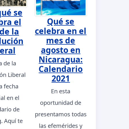
qué se
Qué se
bra el
celebra en el
de la
mes de
lución
agosto en
eral
Nicaragua:
a de la
Calendario
ón Liberal
2021
a fecha
En esta
al en el
oportunidad de
dario de
presentamos todas
. Aquí te
las efemérides y