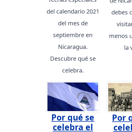
de Nica
del calendario 2021
debes 
del mes de
visita
septiembre en
menos u
Nicaragua.
la 
Descubre qué se
celebra.
Por qué se
Por 
celebra el
cele