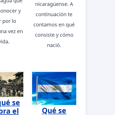
ragua que
nicaragüense. A
conocer y
continuación te
r por lo
contamos en qué
na vez en
consiste y cómo
vida.
nació.
qué se
Qué se
bra el