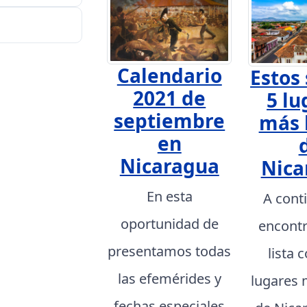
Calendario
Estos 
2021 de
5 lu
septiembre
más 
en
Nicaragua
Nica
En esta
A cont
oportunidad de
encont
presentamos todas
lista 
las efemérides y
lugares 
fechas especiales