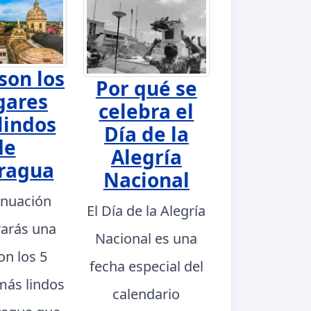
son los
Por qué se
gares
celebra el
lindos
Día de la
de
Alegría
ragua
Nacional
inuación
El Día de la Alegría
rarás una
Nacional es una
con los 5
fecha especial del
más lindos
calendario