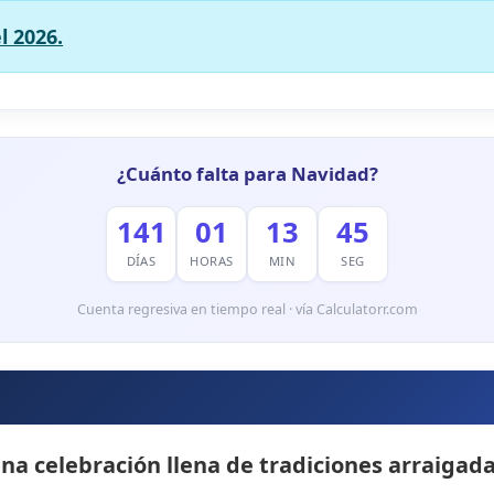
l 2026.
¿Cuánto falta para Navidad?
141
01
13
44
DÍAS
HORAS
MIN
SEG
Cuenta regresiva en tiempo real · vía Calculatorr.com
a celebración llena de tradiciones arraigadas