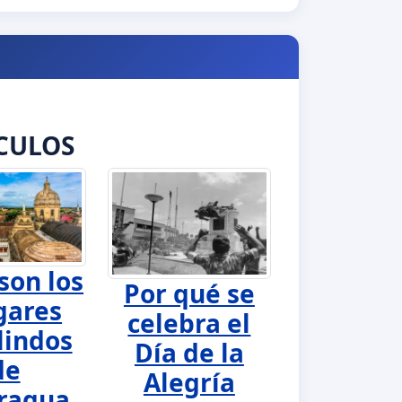
CULOS
son los
Por qué se
gares
celebra el
lindos
Día de la
de
Alegría
ragua