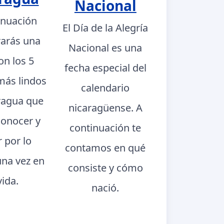
Nacional
inuación
El Día de la Alegría
rarás una
Nacional es una
con los 5
fecha especial del
más lindos
calendario
ragua que
nicaragüense. A
conocer y
continuación te
r por lo
contamos en qué
na vez en
consiste y cómo
vida.
nació.