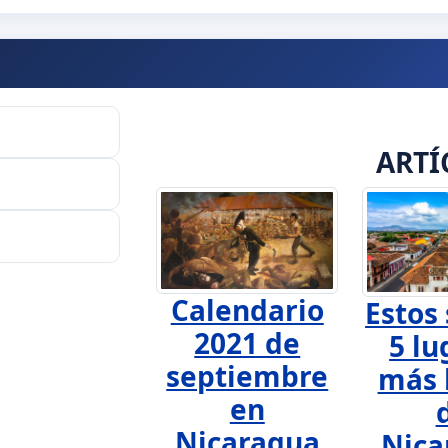
ARTÍ
Calendario
Estos 
2021 de
5 lu
septiembre
más 
en
Nicaragua
Nica