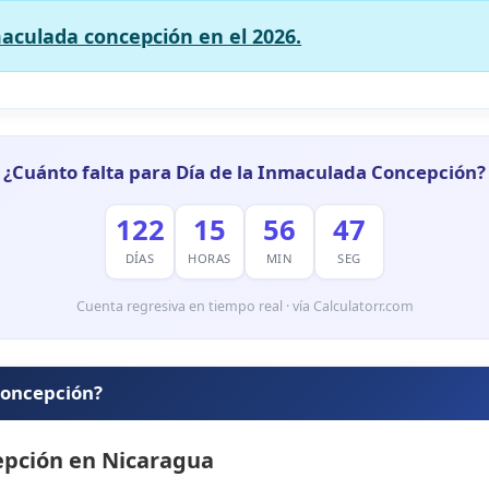
maculada concepción en el 2026.
¿Cuánto falta para Día de la Inmaculada Concepción?
122
15
56
46
DÍAS
HORAS
MIN
SEG
Cuenta regresiva en tiempo real · vía Calculatorr.com
 concepción?
epción en Nicaragua