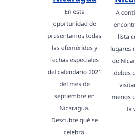
En esta
A cont
oportunidad de
encont
presentamos todas
lista 
las efemérides y
lugares 
fechas especiales
de Nica
del calendario 2021
debes 
del mes de
visita
septiembre en
menos u
Nicaragua.
la 
Descubre qué se
celebra.