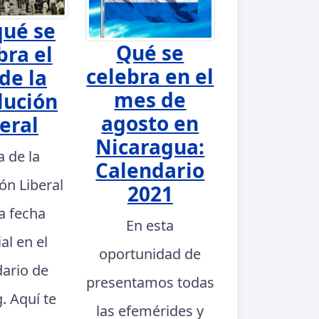
qué se
Qué se
bra el
celebra en el
de la
mes de
lución
agosto en
eral
Nicaragua:
a de la
Calendario
ón Liberal
2021
a fecha
En esta
al en el
oportunidad de
dario de
presentamos todas
. Aquí te
las efemérides y