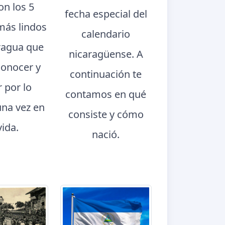
con los 5
fecha especial del
más lindos
calendario
ragua que
nicaragüense. A
conocer y
continuación te
r por lo
contamos en qué
na vez en
consiste y cómo
vida.
nació.