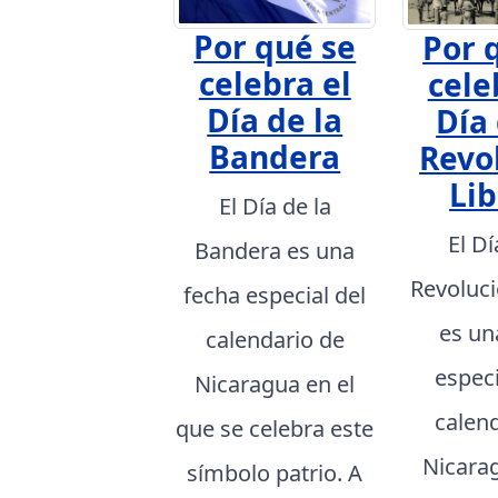
Por qué se
Por 
celebra el
cele
Día de la
Día 
Bandera
Revo
Lib
El Día de la
El Dí
Bandera es una
Revoluci
fecha especial del
es un
calendario de
especi
Nicaragua en el
calen
que se celebra este
Nicarag
símbolo patrio. A