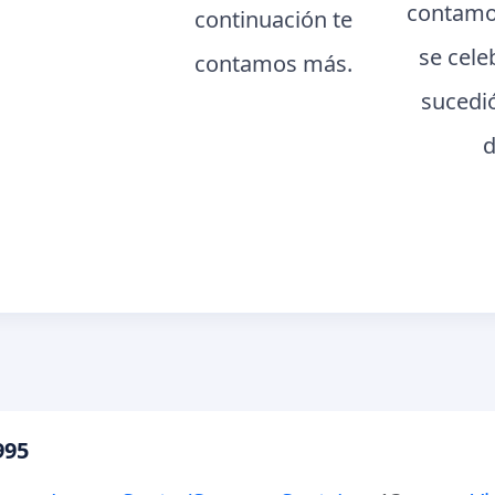
contamo
continuación te
se cele
contamos más.
sucedi
d
995