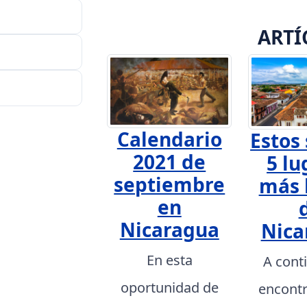
ARTÍ
Calendario
Estos 
2021 de
5 lu
septiembre
más 
en
Nicaragua
Nica
En esta
A cont
oportunidad de
encont