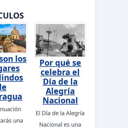
CULOS
son los
Por qué se
gares
celebra el
lindos
Día de la
de
Alegría
ragua
Nacional
inuación
El Día de la Alegría
rarás una
Nacional es una