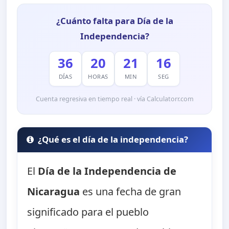
¿Cuánto falta para Día de la
Independencia?
36
20
21
15
DÍAS
HORAS
MIN
SEG
Cuenta regresiva en tiempo real · vía Calculatorr.com
¿Qué es el día de la independencia?
El
Día de la Independencia de
Nicaragua
es una fecha de gran
significado para el pueblo