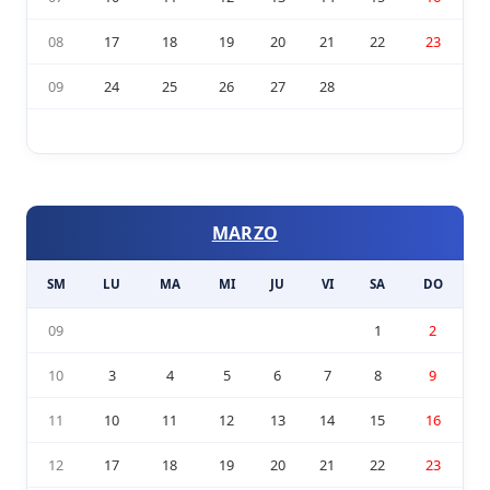
08
17
18
19
20
21
22
23
09
24
25
26
27
28
MARZO
SM
LU
MA
MI
JU
VI
SA
DO
09
1
2
10
3
4
5
6
7
8
9
11
10
11
12
13
14
15
16
12
17
18
19
20
21
22
23