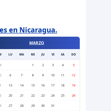
les en Nicaragua.
MARZO
M
LU
MA
MI
JU
VI
SA
DO
9
1
2
3
4
5
0
6
7
8
9
10
11
12
1
13
14
15
16
17
18
19
2
20
21
22
23
24
25
26
3
27
28
29
30
31