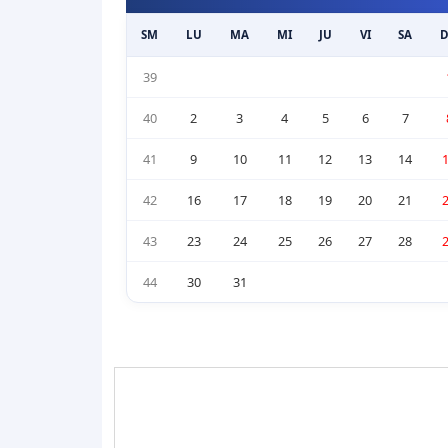
SM
LU
MA
MI
JU
VI
SA
39
40
2
3
4
5
6
7
41
9
10
11
12
13
14
42
16
17
18
19
20
21
43
23
24
25
26
27
28
44
30
31