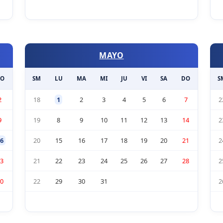
MAYO
O
SM
LU
MA
MI
JU
VI
SA
DO
S
2
18
1
2
3
4
5
6
7
2
9
19
8
9
10
11
12
13
14
2
6
20
15
16
17
18
19
20
21
2
3
21
22
23
24
25
26
27
28
2
0
22
29
30
31
2