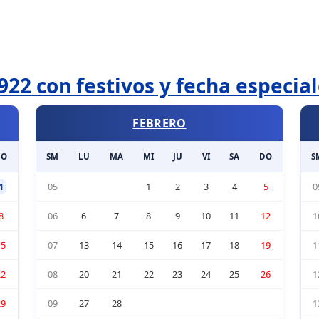
922 con festivos y fecha especia
FEBRERO
DO
SM
LU
MA
MI
JU
VI
SA
DO
S
1
05
1
2
3
4
5
0
8
06
6
7
8
9
10
11
12
1
15
07
13
14
15
16
17
18
19
1
22
08
20
21
22
23
24
25
26
1
29
09
27
28
1