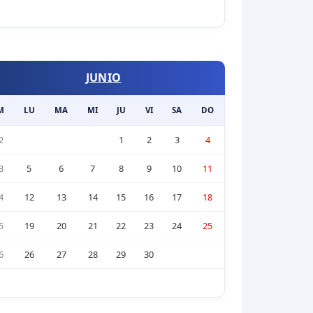
JUNIO
M
LU
MA
MI
JU
VI
SA
DO
2
1
2
3
4
3
5
6
7
8
9
10
11
4
12
13
14
15
16
17
18
5
19
20
21
22
23
24
25
6
26
27
28
29
30