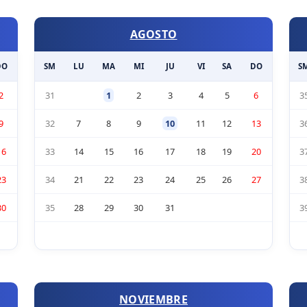
AGOSTO
DO
SM
LU
MA
MI
JU
VI
SA
DO
S
2
31
1
2
3
4
5
6
3
9
32
7
8
9
10
11
12
13
3
16
33
14
15
16
17
18
19
20
3
23
34
21
22
23
24
25
26
27
3
30
35
28
29
30
31
3
NOVIEMBRE