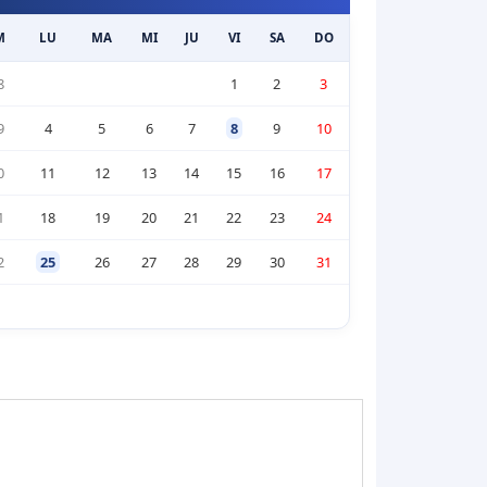
M
LU
MA
MI
JU
VI
SA
DO
8
1
2
3
9
4
5
6
7
8
9
10
0
11
12
13
14
15
16
17
1
18
19
20
21
22
23
24
2
25
26
27
28
29
30
31