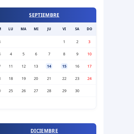
SEPTIEMBRE
M
LU
MA
MI
JU
VI
SA
DO
5
1
2
3
6
4
5
6
7
8
9
10
7
11
12
13
14
15
16
17
8
18
19
20
21
22
23
24
9
25
26
27
28
29
30
DICIEMBRE