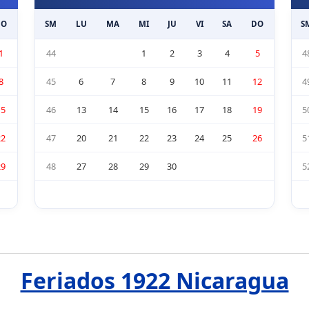
DO
SM
LU
MA
MI
JU
VI
SA
DO
S
1
44
1
2
3
4
5
4
8
45
6
7
8
9
10
11
12
4
15
46
13
14
15
16
17
18
19
5
22
47
20
21
22
23
24
25
26
5
29
48
27
28
29
30
5
Feriados 1922 Nicaragua