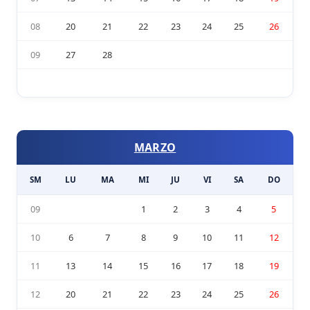
08
20
21
22
23
24
25
26
09
27
28
MARZO
SM
LU
MA
MI
JU
VI
SA
DO
09
1
2
3
4
5
10
6
7
8
9
10
11
12
11
13
14
15
16
17
18
19
12
20
21
22
23
24
25
26