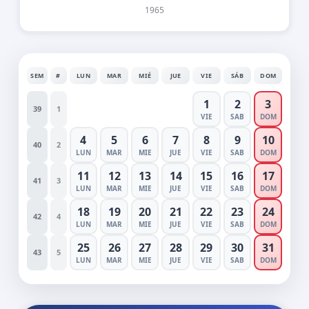
1965
SEM
#
LUN
MAR
MIÉ
JUE
VIE
SÁB
DOM
1
2
3
39
1
VIE
SAB
DOM
4
5
6
7
8
9
10
40
2
LUN
MAR
MIE
JUE
VIE
SAB
DOM
11
12
13
14
15
16
17
41
3
LUN
MAR
MIE
JUE
VIE
SAB
DOM
18
19
20
21
22
23
24
42
4
LUN
MAR
MIE
JUE
VIE
SAB
DOM
25
26
27
28
29
30
31
43
5
LUN
MAR
MIE
JUE
VIE
SAB
DOM