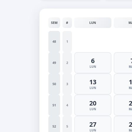
SEM
#
LUN
M
48
1
6
49
2
LUN
M
13
50
3
LUN
M
20
51
4
LUN
M
27
52
5
LUN
M