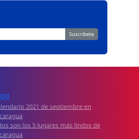
Suscribete
log
lendario 2021 de septiembre en
caragua
tos son los 5 lugares más lindos de
caragua