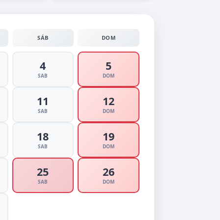
SÁB
DOM
4
5
SAB
DOM
11
12
SAB
DOM
18
19
SAB
DOM
25
26
SAB
DOM