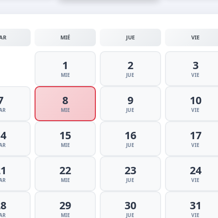
AR
MIÉ
JUE
VIE
1
2
3
MIE
JUE
VIE
7
8
9
10
AR
MIE
JUE
VIE
14
15
16
17
AR
MIE
JUE
VIE
21
22
23
24
AR
MIE
JUE
VIE
28
29
30
31
AR
MIE
JUE
VIE