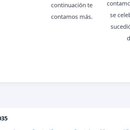
contamo
continuación te
se cele
contamos más.
sucedi
d
035