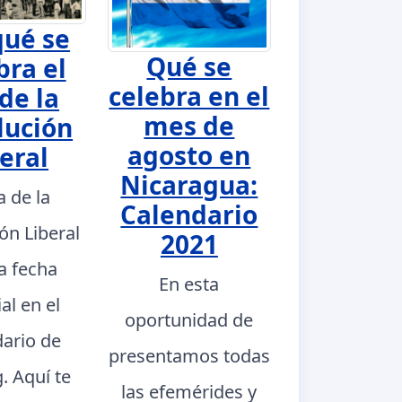
qué se
Qué se
bra el
celebra en el
de la
mes de
lución
agosto en
eral
Nicaragua:
a de la
Calendario
ón Liberal
2021
a fecha
En esta
al en el
oportunidad de
dario de
presentamos todas
. Aquí te
las efemérides y