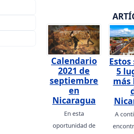
ARTÍ
Calendario
Estos 
2021 de
5 lu
septiembre
más 
en
Nicaragua
Nica
En esta
A cont
oportunidad de
encont