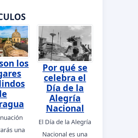
CULOS
son los
Por qué se
gares
celebra el
lindos
Día de la
de
Alegría
ragua
Nacional
inuación
El Día de la Alegría
rarás una
Nacional es una