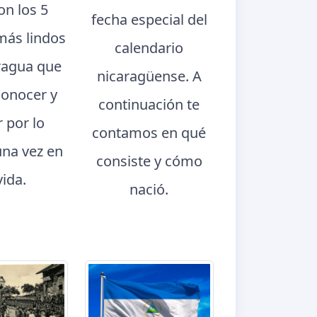
con los 5
fecha especial del
más lindos
calendario
ragua que
nicaragüense. A
conocer y
continuación te
r por lo
contamos en qué
na vez en
consiste y cómo
vida.
nació.