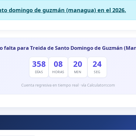
anto domingo de guzmán (managua) en el 2026.
o falta para Treida de Santo Domingo de Guzmán (Ma
358
08
20
23
DÍAS
HORAS
MIN
SEG
Cuenta regresiva en tiempo real · vía Calculatorr.com