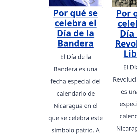
Por qué se
Por 
celebra el
cele
Día de la
Día 
Bandera
Revo
Lib
El Día de la
El Dí
Bandera es una
Revoluci
fecha especial del
es un
calendario de
especi
Nicaragua en el
calen
que se celebra este
Nicarag
símbolo patrio. A