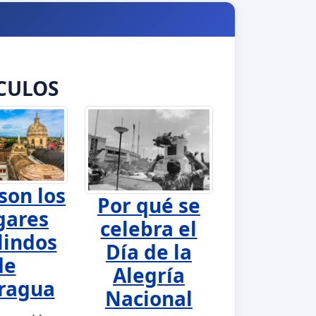
CULOS
son los
Por qué se
gares
celebra el
lindos
Día de la
de
Alegría
ragua
Nacional