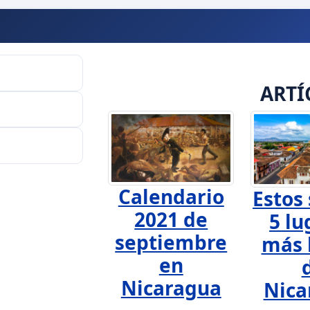
ARTÍ
Calendario
Estos 
2021 de
5 lu
septiembre
más 
en
Nicaragua
Nica