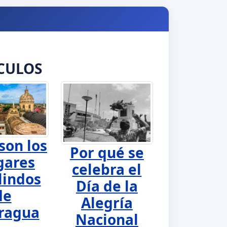
CULOS
son los
Por qué se
gares
celebra el
lindos
Día de la
de
Alegría
ragua
Nacional