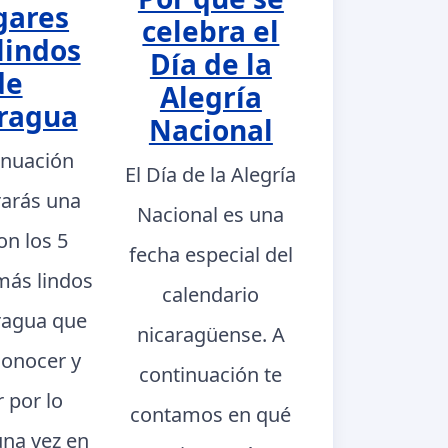
gares
celebra el
lindos
Día de la
de
Alegría
ragua
Nacional
inuación
El Día de la Alegría
rarás una
Nacional es una
con los 5
fecha especial del
más lindos
calendario
ragua que
nicaragüense. A
conocer y
continuación te
r por lo
contamos en qué
na vez en