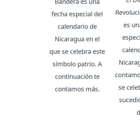
Bandera es una
Revoluci
fecha especial del
es un
calendario de
especi
Nicaragua en el
calen
que se celebra este
Nicarag
símbolo patrio. A
contamo
continuación te
se cele
contamos más.
sucedi
d