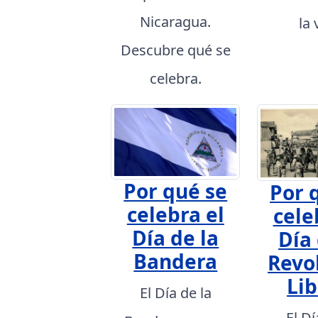
Nicaragua.
la 
Descubre qué se
celebra.
Por qué se
Por 
celebra el
cele
Día de la
Día 
Bandera
Revo
Lib
El Día de la
El Dí