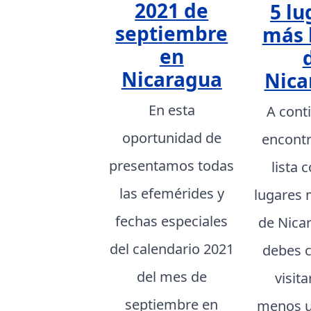
2021 de
5 lu
septiembre
más 
en
Nicaragua
Nica
En esta
A cont
oportunidad de
encont
presentamos todas
lista 
las efemérides y
lugares 
fechas especiales
de Nica
del calendario 2021
debes 
del mes de
visita
septiembre en
menos u