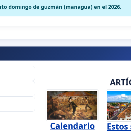
anto domingo de guzmán (managua) en el 2026.
ARTÍ
Calendario
Estos 