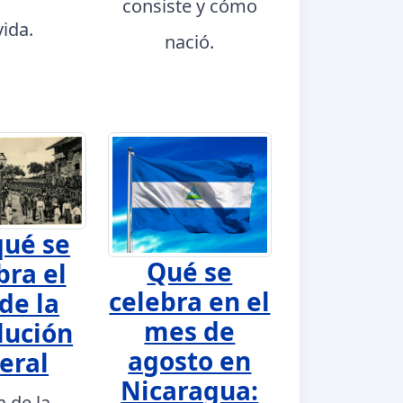
consiste y cómo
vida.
nació.
qué se
Qué se
bra el
celebra en el
de la
mes de
lución
agosto en
eral
Nicaragua:
a de la