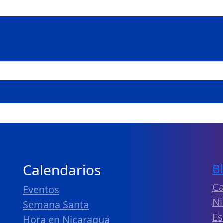
Calendarios
B
Ca
Eventos
Ni
Semana Santa
Es
Hora en Nicaragua