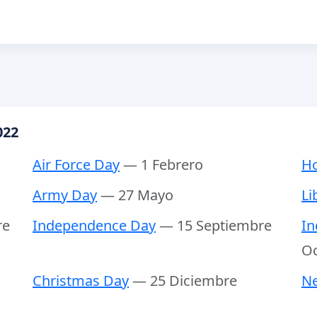
022
Air Force Day
— 1 Febrero
Ho
Army Day
— 27 Mayo
Li
re
Independence Day
— 15 Septiembre
In
Oc
Christmas Day
— 25 Diciembre
Ne