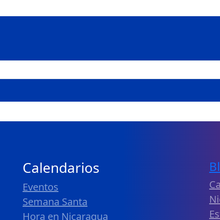
Calendarios
B
Ca
Eventos
Ni
Semana Santa
Es
Hora en Nicaragua