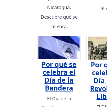
Nicaragua.
la 
Descubre qué se
celebra.
Por qué se
Por 
celebra el
cele
Día de la
Día 
Bandera
Revo
Lib
El Día de la
El Dí