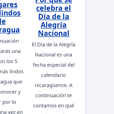
gares
celebra el
lindos
Día de la
de
Alegría
ragua
Nacional
inuación
El Día de la Alegría
rarás una
Nacional es una
con los 5
fecha especial del
más lindos
calendario
ragua que
nicaragüense. A
conocer y
continuación te
r por lo
contamos en qué
na vez en