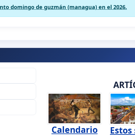
santo domingo de guzmán (managua) en el 2026.
ARTÍ
Calendario
Estos 