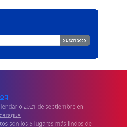
Suscribete
log
lendario 2021 de septiembre en
caragua
tos son los 5 lugares más lindos de