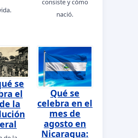
consiste y cómo
vida.
nació.
qué se
Qué se
bra el
celebra en el
de la
mes de
lución
agosto en
eral
Nicaragua:
a de la