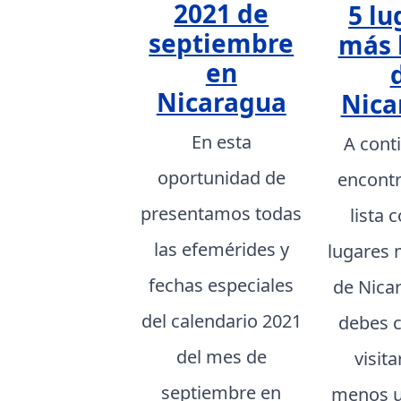
2021 de
5 lu
septiembre
más 
en
Nicaragua
Nica
En esta
A cont
oportunidad de
encont
presentamos todas
lista 
las efemérides y
lugares 
fechas especiales
de Nica
del calendario 2021
debes 
del mes de
visita
septiembre en
menos u