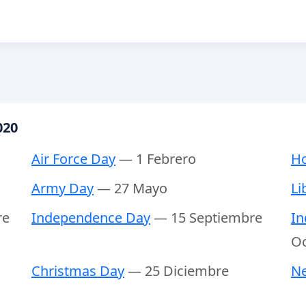
020
Air Force Day
— 1 Febrero
Ho
Army Day
— 27 Mayo
Li
re
Independence Day
— 15 Septiembre
In
Oc
Christmas Day
— 25 Diciembre
Ne