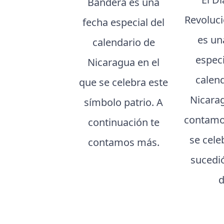
Bandera es una
Revoluci
fecha especial del
es un
calendario de
especi
Nicaragua en el
calen
que se celebra este
Nicarag
símbolo patrio. A
contamo
continuación te
se cele
contamos más.
sucedi
d