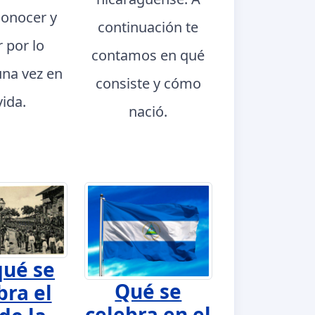
conocer y
continuación te
r por lo
contamos en qué
na vez en
consiste y cómo
vida.
nació.
qué se
Qué se
bra el
celebra en el