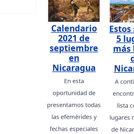
Calendario
Estos 
2021 de
5 lu
septiembre
más 
en
Nicaragua
Nica
En esta
A cont
oportunidad de
encont
presentamos todas
lista 
las efemérides y
lugares 
fechas especiales
de Nica