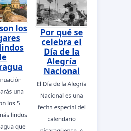
son los
Por qué se
gares
celebra el
lindos
Día de la
de
Alegría
ragua
Nacional
inuación
El Día de la Alegría
rarás una
Nacional es una
con los 5
fecha especial del
más lindos
calendario
ragua que
nicaragüense. A