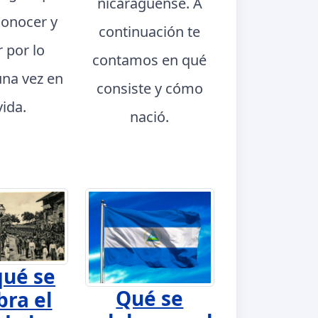
nicaragüense. A
conocer y
continuación te
r por lo
contamos en qué
na vez en
consiste y cómo
vida.
nació.
qué se
Qué se
bra el