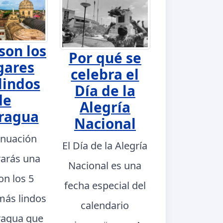
son los
Por qué se
gares
celebra el
lindos
Día de la
de
Alegría
ragua
Nacional
inuación
El Día de la Alegría
rarás una
Nacional es una
con los 5
fecha especial del
más lindos
calendario
ragua que