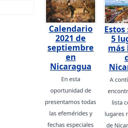
Calendario
Estos 
2021 de
5 lu
septiembre
más 
en
Nicaragua
Nica
En esta
A cont
oportunidad de
encont
presentamos todas
lista 
las efemérides y
lugares 
fechas especiales
de Nica