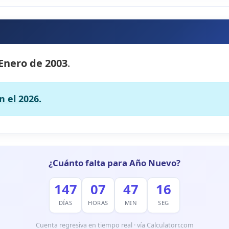
 Enero de 2003
.
 el 2026.
¿Cuánto falta para Año Nuevo?
147
07
47
15
DÍAS
HORAS
MIN
SEG
Cuenta regresiva en tiempo real · vía Calculatorr.com