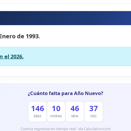
 Enero de 1993
.
 el 2026.
¿Cuánto falta para Año Nuevo?
146
10
46
36
DÍAS
HORAS
MIN
SEG
Cuenta regresiva en tiempo real · vía Calculatorr.com