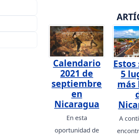
ARTÍ
Calendario
Estos 
2021 de
5 lu
septiembre
más 
en
Nicaragua
Nica
En esta
A cont
oportunidad de
encont