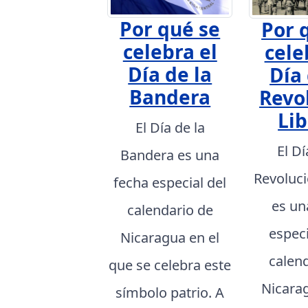
Por qué se
Por 
celebra el
cele
Día de la
Día 
Bandera
Revo
Lib
El Día de la
El Dí
Bandera es una
Revoluci
fecha especial del
es un
calendario de
especi
Nicaragua en el
calen
que se celebra este
Nicarag
símbolo patrio. A