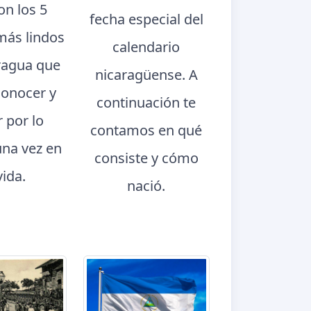
con los 5
fecha especial del
más lindos
calendario
ragua que
nicaragüense. A
conocer y
continuación te
r por lo
contamos en qué
na vez en
consiste y cómo
vida.
nació.