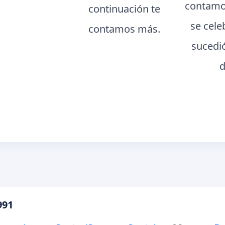
contamo
continuación te
se cele
contamos más.
sucedi
d
991