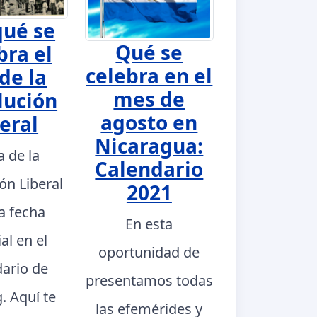
qué se
Qué se
bra el
celebra en el
de la
mes de
lución
agosto en
eral
Nicaragua:
a de la
Calendario
ón Liberal
2021
a fecha
En esta
al en el
oportunidad de
dario de
presentamos todas
. Aquí te
las efemérides y