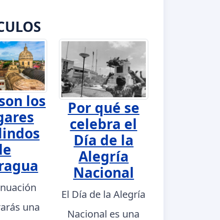
CULOS
son los
Por qué se
gares
celebra el
lindos
Día de la
de
Alegría
ragua
Nacional
inuación
El Día de la Alegría
rarás una
Nacional es una