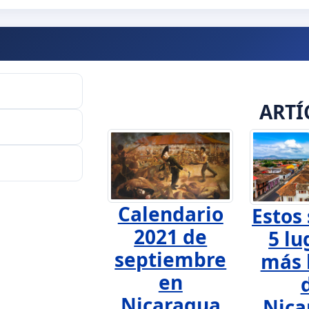
ARTÍ
Calendario
Estos 
2021 de
5 lu
septiembre
más 
en
Nicaragua
Nica