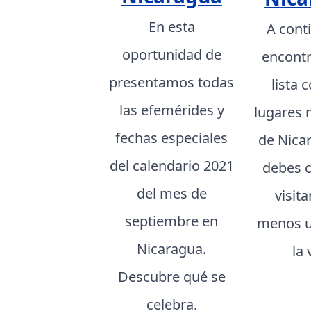
En esta
A cont
oportunidad de
encont
presentamos todas
lista 
las efemérides y
lugares 
fechas especiales
de Nica
del calendario 2021
debes 
del mes de
visita
septiembre en
menos u
Nicaragua.
la 
Descubre qué se
celebra.