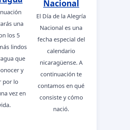
Nacional
inuación
El Día de la Alegría
rarás una
Nacional es una
con los 5
fecha especial del
más lindos
calendario
ragua que
nicaragüense. A
conocer y
continuación te
r por lo
contamos en qué
na vez en
consiste y cómo
vida.
nació.