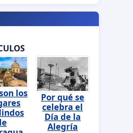
CULOS
son los
Por qué se
gares
celebra el
lindos
Día de la
de
Alegría
ragua