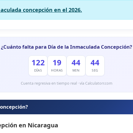
maculada concepción en el 2026.
¿Cuánto falta para Día de la Inmaculada Concepción?
122
19
44
43
DÍAS
HORAS
MIN
SEG
Cuenta regresiva en tiempo real · vía Calculatorr.com
 concepción?
epción en Nicaragua