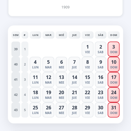
1909
SEM
#
LUN
MAR
MIÉ
JUE
VIE
SÁB
DOM
1
2
3
39
1
VIE
SAB
DOM
4
5
6
7
8
9
10
40
2
LUN
MAR
MIE
JUE
VIE
SAB
DOM
11
12
13
14
15
16
17
41
3
LUN
MAR
MIE
JUE
VIE
SAB
DOM
18
19
20
21
22
23
24
42
4
LUN
MAR
MIE
JUE
VIE
SAB
DOM
25
26
27
28
29
30
31
43
5
LUN
MAR
MIE
JUE
VIE
SAB
DOM