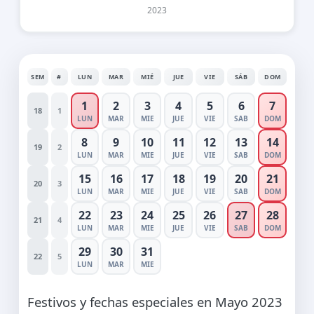
2023
SEM
#
LUN
MAR
MIÉ
JUE
VIE
SÁB
DOM
1
2
3
4
5
6
7
18
1
LUN
MAR
MIE
JUE
VIE
SAB
DOM
8
9
10
11
12
13
14
19
2
LUN
MAR
MIE
JUE
VIE
SAB
DOM
15
16
17
18
19
20
21
20
3
LUN
MAR
MIE
JUE
VIE
SAB
DOM
22
23
24
25
26
27
28
21
4
LUN
MAR
MIE
JUE
VIE
SAB
DOM
29
30
31
22
5
LUN
MAR
MIE
Festivos y fechas especiales en Mayo 2023