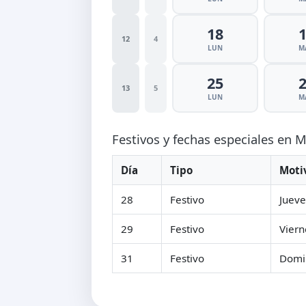
18
12
4
LUN
M
25
13
5
LUN
M
Festivos y fechas especiales en 
Día
Tipo
Moti
28
Festivo
Jueve
29
Festivo
Viern
31
Festivo
Domi