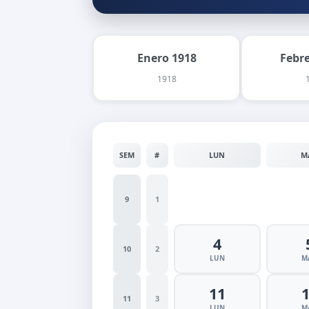
Enero 1918
Febr
1918
SEM
#
LUN
M
9
1
4
10
2
LUN
M
11
11
3
LUN
M