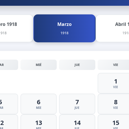
ero 1918
Marzo
Abril 
1918
1918
191
AR
MIÉ
JUE
VIE
1
VIE
5
6
7
8
AR
MIE
JUE
VIE
12
13
14
15
AR
MIE
JUE
VIE