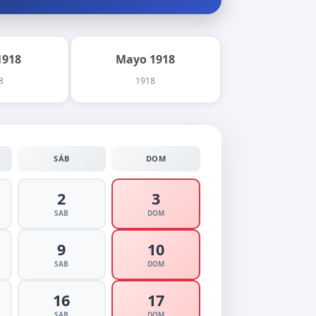
1918
Mayo 1918
8
1918
SÁB
DOM
2
3
SAB
DOM
9
10
SAB
DOM
16
17
SAB
DOM