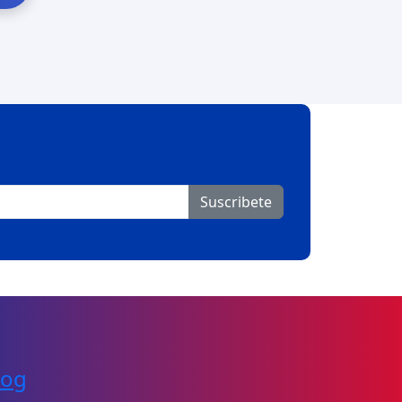
Suscribete
log