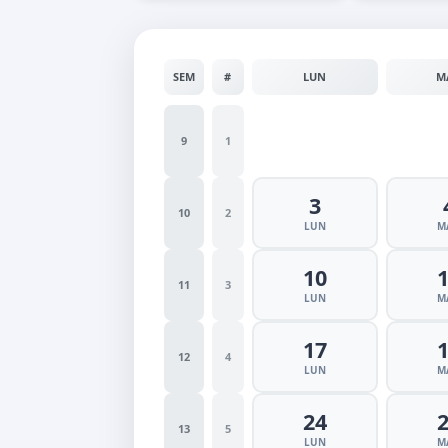
SEM
#
LUN
M
9
1
3
10
2
LUN
M
10
11
3
LUN
M
17
12
4
LUN
M
24
13
5
LUN
M